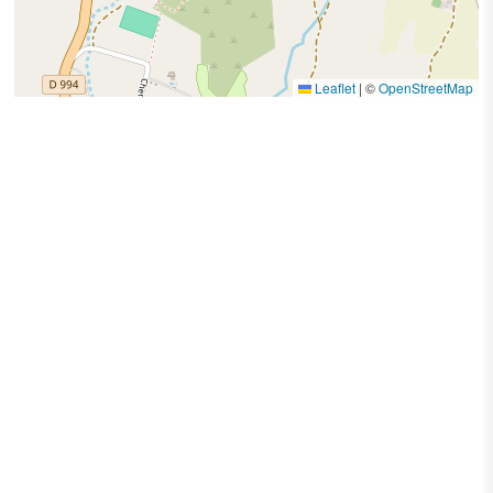
Leaflet
|
©
OpenStreetMap