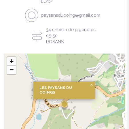
paysansducoing@gmail.com
34 chemin de pigerolles
05150
ROSANS
+
−
×
LES PAYSANS DU
COINGS