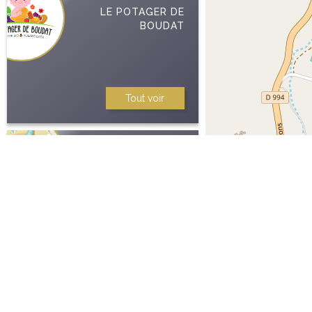
LE POTAGER DE
BOUDAT
Tout voir
GAZELLE CORP
Graphiste
Tout voir
U EXPRESS
Grande surface