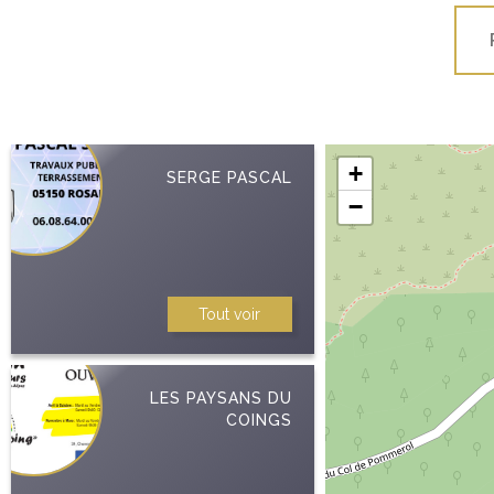
+
SERGE PASCAL
−
Tout voir
LES PAYSANS DU
COINGS