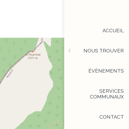
ACCUEIL
NOUS TROUVER
Tous
Commerce
ÉVÈNEMENTS
Artisanat
Service
SERVICES
COMMUNAUX
Boutique Art & Déco
Restauration /
CONTACT
Hébergement